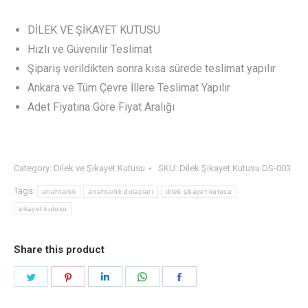
DİLEK VE ŞİKAYET KUTUSU
Hızlı ve Güvenilir Teslimat
Şipariş verildikten sonra kısa sürede teslimat yapılır
Ankara ve Tüm Çevre İllere Teslimat Yapılır
Adet Fiyatına Göre Fiyat Aralığı
Category:
Dilek ve Şikayet Kutusu
SKU:
Dilek Şikayet Kutusu DS-003
Tags:
anahtarlık
anahtarlık dolapları
dilek şikayet kutusu
şikayet kutusu
Share this product
Share
Share
Share
Share
Share
on
on
on
on
on