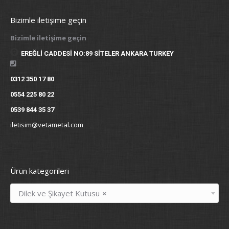
page
page
page
page
opens
opens
opens
opens
Bizimle iletişime geçin
in
in
in
in
Bizimle iletişime geçin
new
new
new
new
EREĞLİ CADDESİ NO:89 SİTELER ANKARA TURKEY
window
window
window
window
0312 350 17 80
0554 225 80 22
0539 844 35 37
iletisim@vetametal.com
Ürün kategorileri
Dilek ve Şikayet Kutusu
×